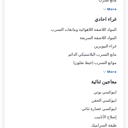
مانع تسرب
لواصق تحت الماء
More
غراء احادي
المواد اللاصقة اللاهوائية ومانعات التسرب
المواد اللاصقة السريعة
غراء النيوبرين
مانع التسرب البلاستيكي الدائم
موانع التسرب (خيط تفلون)
بولي يورثين
More
موانع التسرب (غراء المسامير)
معاجين ثنائية
القازكت
ايبوكسي بوتي
تثبيت الرمان بيللي
ايبوكسي الحقن
ايبوكسي عصارة ثنائي
إصلاح الأنابيب
طبقة السراميك